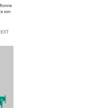
fftonne
te von
NEXT